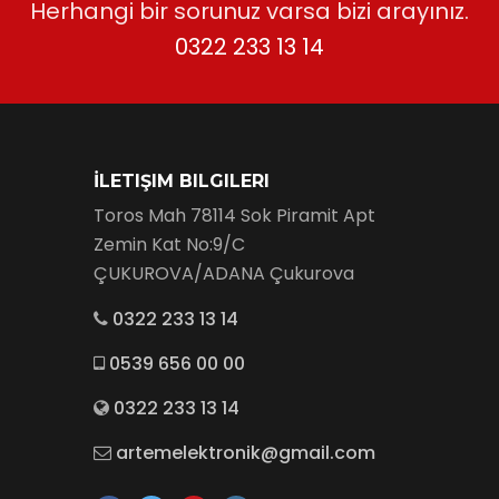
Herhangi bir sorunuz varsa bizi arayınız.
0322 233 13 14
İLETIŞIM BILGILERI
Toros Mah 78114 Sok Piramit Apt
Zemin Kat No:9/C
ÇUKUROVA/ADANA Çukurova
0322 233 13 14
0539 656 00 00
0322 233 13 14
artemelektronik@gmail.com