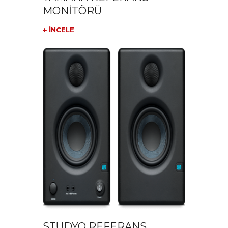
MONİTÖRÜ
İNCELE
STÜDYO REFERANS