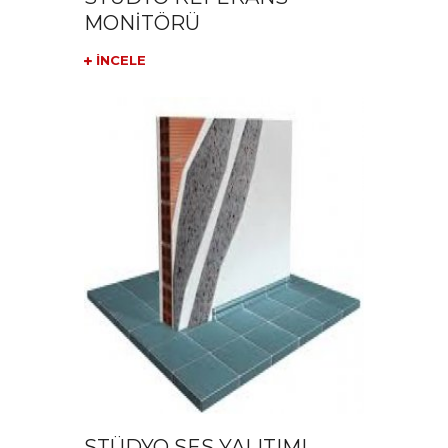
MONİTÖRÜ
İNCELE
STÜDYO SES YALITIMI