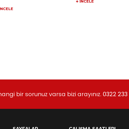
İNCELE
İNCELE
angi bir sorunuz varsa bizi arayınız.
0322 233 
SAYFALAR
ÇALIŞMA SAATLERI