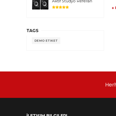
Aktif Stüdyo Referan
TAGS
DEMO ETIKET
Herh
İLETIŞIM BILGILERI