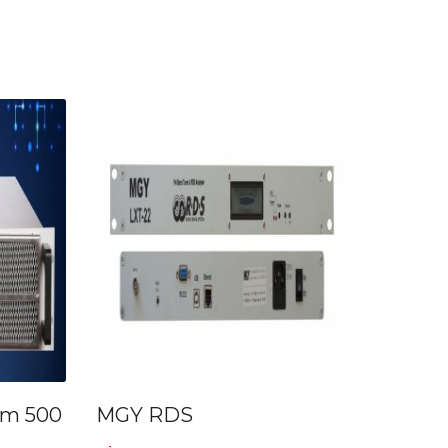
fm 500
MGY RDS